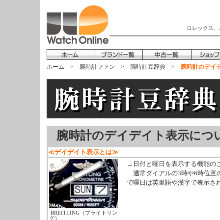
ロレックス、
ホーム
>
腕時計ファン
>
腕時計豆辞典
>
腕時計のデイ
腕時計のデイデイト表示につ
≪デイデイト表示とは≫
→日付と曜日を表示する機能の
通常ダイアルの3時や6時位置の小
で曜日は英単語や漢字で表示さ
BREITLING（ブライトリン
グ）