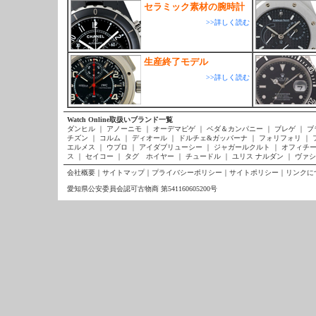
セラミック素材の腕時計
>>詳しく読む
生産終了モデル
>>詳しく読む
Watch Online取扱いブランド一覧
ダンヒル
｜
アノーニモ
｜
オーデマピゲ
｜
ベダ＆カンパニー
｜
ブレゲ
｜
ブ
チズン
｜
コルム
｜
ディオール
｜
ドルチェ&ガッバーナ
｜
フォリフォリ
｜
エルメス
｜
ウブロ
｜
アイダブリューシー
｜
ジャガールクルト
｜
オフィチー
ス
｜
セイコー
｜
タグ ホイヤー
｜
チュードル
｜
ユリス ナルダン
｜
ヴァシ
会社概要
｜
サイトマップ
｜
プライバシーポリシー
｜
サイトポリシー
｜
リンクに
愛知県公安委員会認可古物商 第541160605200号