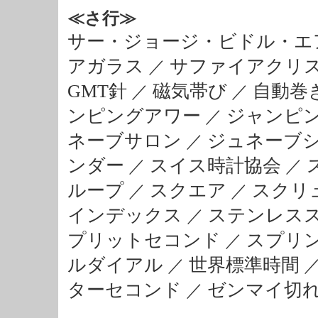
≪さ行≫
サー・ジョージ・ビドル・エ
アガラス
サファイアクリ
／
GMT針
磁気帯び
自動巻
／
／
ンピングアワー
ジャンピ
／
ネーブサロン
ジュネーブ
／
ンダー
スイス時計協会
／
／
ループ
スクエア
スクリ
／
／
インデックス
ステンレスス
／
プリットセコンド
スプリ
／
ルダイアル
世界標準時間
／
ターセコンド
ゼンマイ切
／