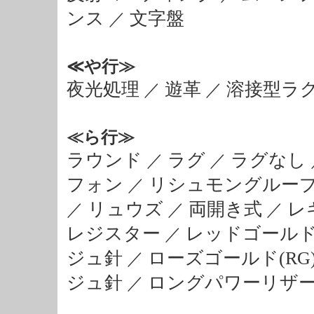
ンス
文字盤
／
≪や行≫
夜光処理
遊革
溶接型ラ
／
／
≪ら行≫
ラウンド
ラグ
ラグなし
／
／
フォン
リシュモングルー
／
リュウズ
両開き式
レ
／
／
／
レジスター
レッドゴールド(
／
ジュ針
ローズゴールド(RG
／
ジュ針
ロングパワーリザ
／