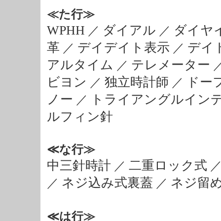
≪た行≫
WPHH
ダイアル
ダイヤ
／
／
革
デイデイト表示
デイ
／
／
アルタイム
テレメーター
／
ビヨン
独立時計師
ドー
／
／
ノー
トライアングルイン
／
ルフィン針
≪な行≫
中三針時計
二重ロック式
／
ネジ込み式裏蓋
ネジ留
／
／
≪は行≫