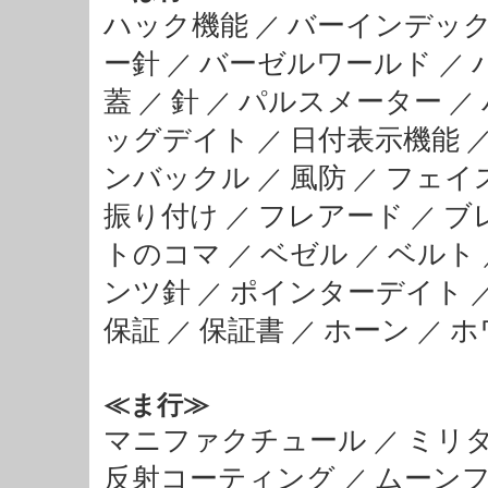
ハック機能
バーインデッ
／
ー針
バーゼルワールド
／
／
蓋
針
パルスメーター
／
／
／
ッグデイト
日付表示機能
／
ンバックル
風防
フェイ
／
／
振り付け
フレアード
ブ
／
／
トのコマ
ベゼル
ベルト
／
／
ンツ針
ポインターデイト
／
保証
保証書
ホーン
ホ
／
／
／
≪ま行≫
マニファクチュール
ミリ
／
反射コーティング
ムーン
／