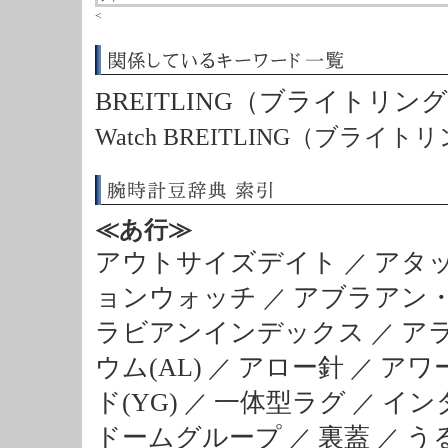
<
BREITLING（ブライトリ
Watch BREITLING（ブライト
≪あ行≫
アウトサイズデイト
アタ
／
ョンウォッチ
アブラアン
／
ラビアンインデックス
ア
／
ウム(AL)
アロー針
アワ
／
／
ド(YG)
一体型ラグ
イン
／
／
ドームグループ
裏蓋
う
／
／