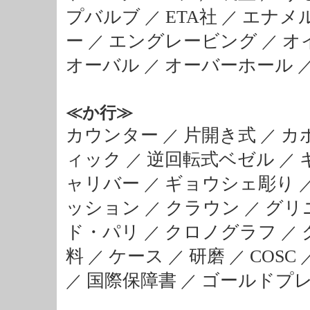
プバルブ
ETA社
エナメ
／
／
ー
エングレービング
オ
／
／
オーバル
オーバーホール
／
≪か行≫
カウンター
片開き式
カ
／
／
ィック
逆回転式ベゼル
／
／
ャリバー
ギョウシェ彫り
／
ッション
クラウン
グリ
／
／
ド・パリ
クロノグラフ
／
／
料
ケース
研磨
COSC
／
／
／
国際保障書
ゴールドプレー
／
／