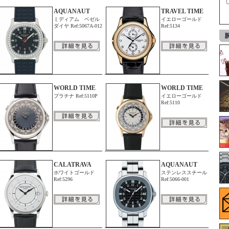
AQUANAUT
TRAVEL TIME
ミディアム ベゼル
イエローゴールド
ダイヤ Ref:5067A-012
Ref:5134
WORLD TIME
WORLD TIME
プラチナ Ref:5110P
イエローゴールド
Ref:5110
CALATRAVA
AQUANAUT
ホワイトゴールド
ステンレススチール
Ref:5296
Ref:5066-001