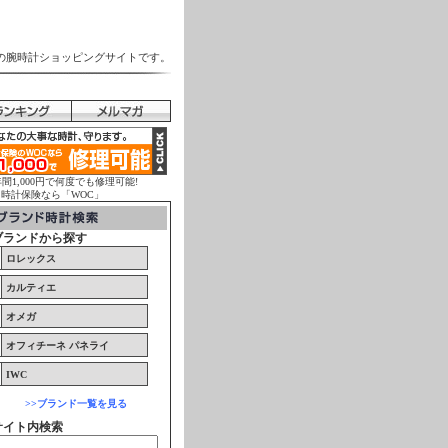
の腕時計ショッピングサイトです。
年間1,000円で何度でも修理可能!
計保険なら「WOC」
ブランドから探す
ロレックス
カルティエ
オメガ
オフィチーネ パネライ
IWC
>>ブランド一覧を見る
サイト内検索