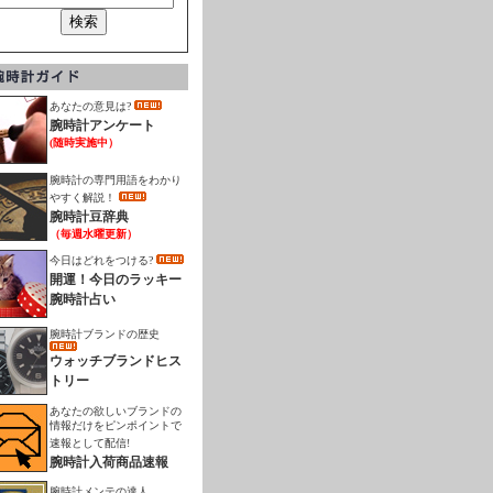
あなたの意見は?
腕時計アンケート
(随時実施中）
腕時計の専門用語をわかり
やすく解説！
腕時計豆辞典
（毎週水曜更新）
今日はどれをつける?
開運！今日のラッキー
腕時計占い
腕時計ブランドの歴史
ウォッチブランドヒス
トリー
あなたの欲しいブランドの
情報だけをピンポイントで
速報として配信!
腕時計入荷商品速報
腕時計メンテの達人