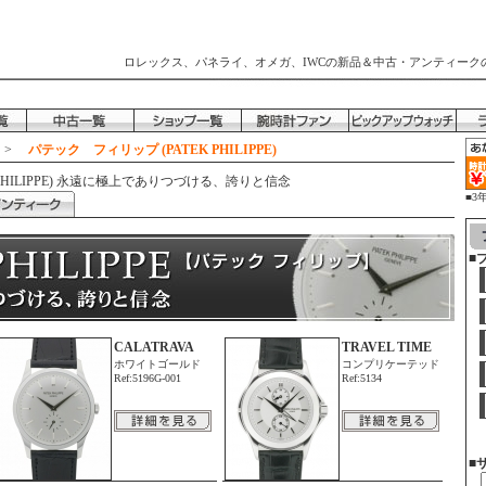
ロレックス、パネライ、オメガ、IWCの新品＆中古・アンティーク
>
パテック フィリップ (PATEK PHILIPPE)
PHILIPPE) 永遠に極上でありつづける、誇りと信念
■3
時
■
CALATRAVA
TRAVEL TIME
ホワイトゴールド
コンプリケーテッド
Ref:5196G-001
Ref:5134
■