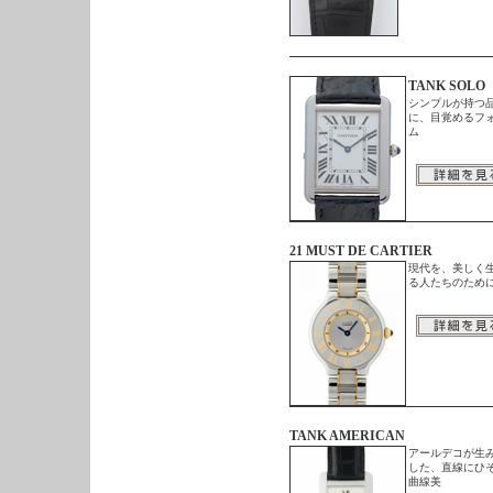
TANK SOLO
シンプルが持つ
に、目覚めるフ
ム
21 MUST DE CARTIER
現代を、美しく
る人たちのため
TANK AMERICAN
アールデコが生
した、直線にひ
曲線美