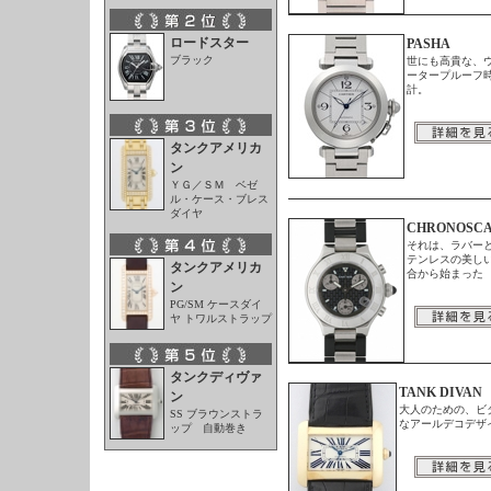
ロードスター
PASHA
ブラック
世にも高貴な、
ータープルーフ
計。
タンクアメリカ
ン
ＹＧ／ＳＭ ベゼ
ル・ケース・ブレス
ダイヤ
CHRONOSC
それは、ラバー
テンレスの美し
タンクアメリカ
合から始まった
ン
PG/SM ケースダイ
ヤ トワルストラップ
タンクディヴァ
TANK DIVAN
ン
大人のための、ビ
SS ブラウンストラ
なアールデコデザ
ップ 自動巻き