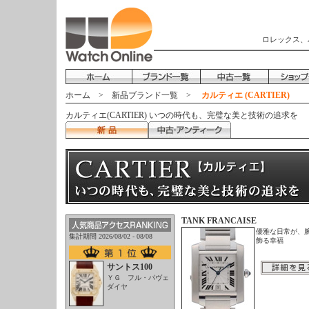
ロレックス、
ホーム
>
新品ブランド一覧
>
カルティエ (CARTIER)
カルティエ(CARTIER) いつの時代も、完璧な美と技術の追求を
TANK FRANCAISE
優雅な日常が、
集計期間 2026/08/02 - 08/08
飾る幸福
サントス100
ＹＧ フル・パヴェ
ダイヤ