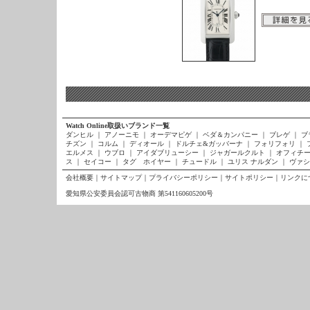
Watch Online取扱いブランド一覧
ダンヒル
｜
アノーニモ
｜
オーデマピゲ
｜
ベダ＆カンパニー
｜
ブレゲ
｜
ブ
チズン
｜
コルム
｜
ディオール
｜
ドルチェ&ガッバーナ
｜
フォリフォリ
｜
エルメス
｜
ウブロ
｜
アイダブリューシー
｜
ジャガールクルト
｜
オフィチー
ス
｜
セイコー
｜
タグ ホイヤー
｜
チュードル
｜
ユリス ナルダン
｜
ヴァシ
会社概要
｜
サイトマップ
｜
プライバシーポリシー
｜
サイトポリシー
｜
リンクに
愛知県公安委員会認可古物商 第541160605200号