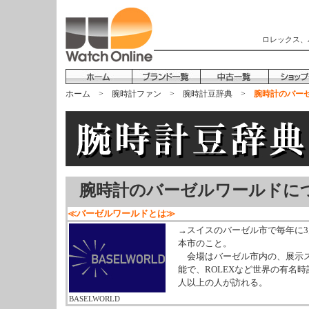
ロレックス、
ホーム
>
腕時計ファン
>
腕時計豆辞典
>
腕時計のバー
腕時計のバーゼルワールドに
≪バーゼルワールドとは≫
→スイスのバーゼル市で毎年に3
本市のこと。
会場はバーゼル市内の、展示スペー
能で、ROLEXなど世界の有名時
人以上の人が訪れる。
BASELWORLD