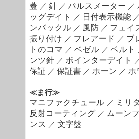
蓋
針
パルスメーター
／
／
／
ッグデイト
日付表示機能
／
ンバックル
風防
フェイ
／
／
振り付け
フレアード
ブ
／
／
トのコマ
ベゼル
ベルト
／
／
ンツ針
ポインターデイト
／
保証
保証書
ホーン
ホ
／
／
／
≪ま行≫
マニファクチュール
ミリ
／
反射コーティング
ムーン
／
ンス
文字盤
／