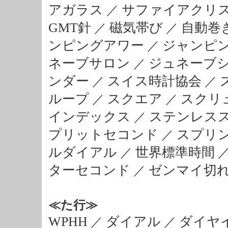
アガラス
サファイアクリ
／
GMT針
磁気帯び
自動巻
／
／
ンピングアワー
ジャンピ
／
ネーブサロン
ジュネーブ
／
ンダー
スイス時計協会
／
／
ループ
スクエア
スクリ
／
／
インデックス
ステンレスス
／
プリットセコンド
スプリ
／
ルダイアル
世界標準時間
／
ターセコンド
ゼンマイ切
／
≪た行≫
WPHH
ダイアル
ダイヤ
／
／