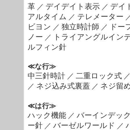
革
デイデイト表示
デイ
／
／
アルタイム
テレメーター
／
ビヨン
独立時計師
ドー
／
／
ノー
トライアングルイン
／
ルフィン針
≪な行≫
中三針時計
二重ロック式
／
ネジ込み式裏蓋
ネジ留
／
／
≪は行≫
ハック機能
バーインデッ
／
ー針
バーゼルワールド
／
／