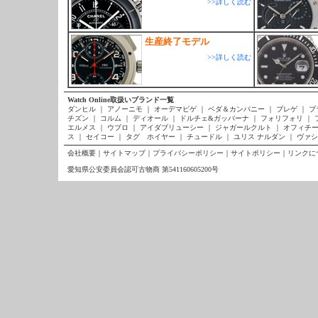
>>詳しく読む
生産終了モデル
>>詳しく読む
Watch Online取扱いブランド一覧
ダンヒル
｜
アノーニモ
｜
オーデマピゲ
｜
ベダ＆カンパニー
｜
ブレゲ
｜
ブ
チズン
｜
コルム
｜
ディオール
｜
ドルチェ&ガッバーナ
｜
フォリフォリ
｜
エルメス
｜
ウブロ
｜
アイダブリューシー
｜
ジャガールクルト
｜
オフィチー
ス
｜
セイコー
｜
タグ ホイヤー
｜
チュードル
｜
ユリス ナルダン
｜
ヴァシ
会社概要
｜
サイトマップ
｜
プライバシーポリシー
｜
サイトポリシー
｜
リンクに
愛知県公安委員会認可古物商 第541160605200号