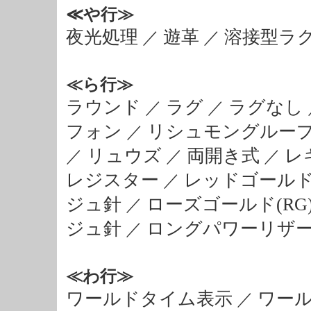
≪や行≫
夜光処理
遊革
溶接型ラ
／
／
≪ら行≫
ラウンド
ラグ
ラグなし
／
／
フォン
リシュモングルー
／
リュウズ
両開き式
レ
／
／
／
レジスター
レッドゴールド(
／
ジュ針
ローズゴールド(RG
／
ジュ針
ロングパワーリザ
／
≪わ行≫
ワールドタイム表示
ワー
／