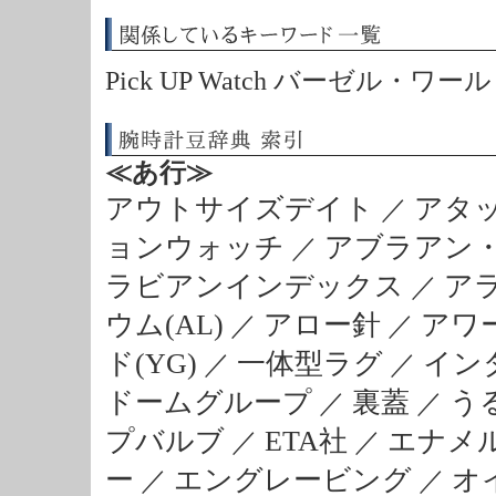
Pick UP Watch バーゼル・ワ
≪あ行≫
アウトサイズデイト
アタ
／
ョンウォッチ
アブラアン
／
ラビアンインデックス
ア
／
ウム(AL)
アロー針
アワ
／
／
ド(YG)
一体型ラグ
イン
／
／
ドームグループ
裏蓋
う
／
／
プバルブ
ETA社
エナメ
／
／
ー
エングレービング
オ
／
／