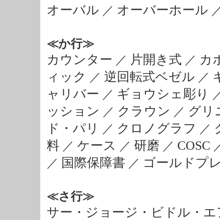
オーバル
オーバーホール
／
≪か行≫
カウンター
片開き式
カ
／
／
ィック
逆回転式ベゼル
／
／
ャリバー
ギョウシェ彫り
／
ッション
クラウン
グリ
／
／
ド・パリ
クロノグラフ
／
／
料
ケース
研磨
COSC
／
／
／
国際保障書
ゴールドプレー
／
／
≪さ行≫
サー・ジョージ・ビドル・エ