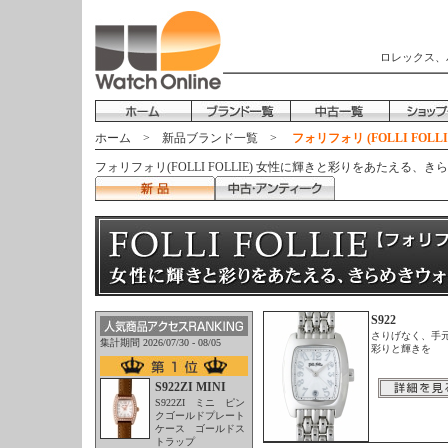
ロレックス、
ホーム
>
新品ブランド一覧
>
フォリフォリ (FOLLI FOLLI
フォリフォリ(FOLLI FOLLIE) 女性に輝きと彩りをあたえる、
S922
さりげなく、手
集計期間 2026/07/30 - 08/05
彩りと輝きを
S922ZI MINI
S922ZI ミニ ピン
クゴールドプレート
ケース ゴールドス
トラップ