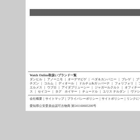
Watch Online取扱いブランド一覧
ダンヒル
｜
アノーニモ
｜
オーデマピゲ
｜
ベダ＆カンパニー
｜
ブレゲ
｜
ブ
チズン
｜
コルム
｜
ディオール
｜
ドルチェ&ガッバーナ
｜
フォリフォリ
｜
エルメス
｜
ウブロ
｜
アイダブリューシー
｜
ジャガールクルト
｜
オフィチー
ス
｜
セイコー
｜
タグ ホイヤー
｜
チュードル
｜
ユリス ナルダン
｜
ヴァシ
会社概要
｜
サイトマップ
｜
プライバシーポリシー
｜
サイトポリシー
｜
リンクに
愛知県公安委員会認可古物商 第541160605200号