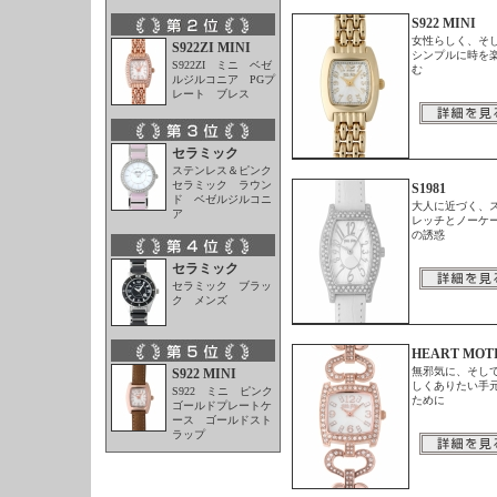
S922 MINI
女性らしく、そ
S922ZI MINI
シンプルに時を
S922ZI ミニ ベゼ
む
ルジルコニア PGプ
レート ブレス
セラミック
ステンレス＆ピンク
セラミック ラウン
S1981
ド ベゼルジルコニ
大人に近づく、
ア
レッチとノーケ
の誘惑
セラミック
セラミック ブラッ
ク メンズ
HEART MOT
無邪気に、そし
S922 MINI
しくありたい手
S922 ミニ ピンク
ために
ゴールドプレートケ
ース ゴールドスト
ラップ