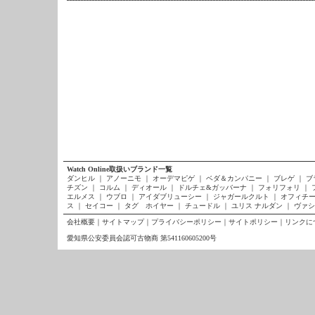
Watch Online取扱いブランド一覧
ダンヒル
｜
アノーニモ
｜
オーデマピゲ
｜
ベダ＆カンパニー
｜
ブレゲ
｜
ブ
チズン
｜
コルム
｜
ディオール
｜
ドルチェ&ガッバーナ
｜
フォリフォリ
｜
エルメス
｜
ウブロ
｜
アイダブリューシー
｜
ジャガールクルト
｜
オフィチー
ス
｜
セイコー
｜
タグ ホイヤー
｜
チュードル
｜
ユリス ナルダン
｜
ヴァシ
会社概要
｜
サイトマップ
｜
プライバシーポリシー
｜
サイトポリシー
｜
リンクに
愛知県公安委員会認可古物商 第541160605200号