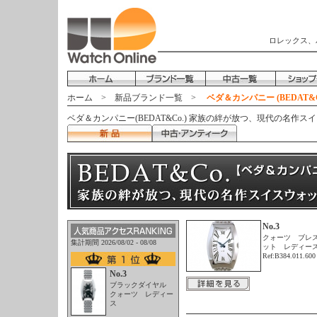
ロレックス、
ホーム
>
新品ブランド一覧
>
ベダ＆カンパニー (BEDAT&C
ベダ＆カンパニー(BEDAT&Co.) 家族の絆が放つ、現代の名作ス
No.3
クォーツ ブレ
集計期間 2026/08/02 - 08/08
ット レディー
Ref:B384.011.600
No.3
ブラックダイヤル
クォーツ レディー
ス