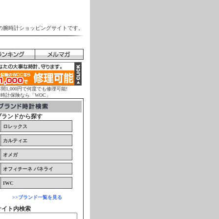
の腕時計ショッピングサイトです。
年間1,000円で何度でも修理可能!
計保険なら「WOC」
ブランドから探す
ロレックス
カルティエ
オメガ
オフィチーネ パネライ
IWC
>>ブランド一覧を見る
サイト内検索