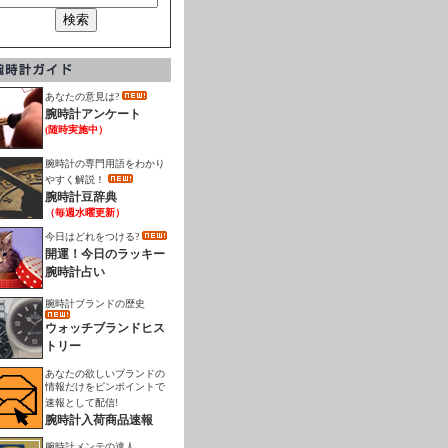
あなたの意見は?
腕時計アンケート
(随時実施中）
腕時計の専門用語をわかり
やすく解説！
腕時計豆辞典
（毎週水曜更新）
今日はどれをつける?
開運！今日のラッキー
腕時計占い
腕時計ブランドの歴史
ウォッチブランドヒス
トリー
あなたの欲しいブランドの
情報だけをピンポイントで
速報として配信!
腕時計入荷商品速報
腕時計メンテの達人