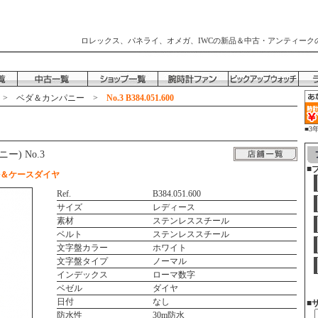
ロレックス、パネライ、オメガ、IWCの新品＆中古・アンティーク
>
ベダ＆カンパニー
>
No.3 B384.051.600
■3
時
ー) No.3
■
ル＆ケースダイヤ
Ref.
B384.051.600
サイズ
レディース
素材
ステンレススチール
ベルト
ステンレススチール
文字盤カラー
ホワイト
文字盤タイプ
ノーマル
インデックス
ローマ数字
ベゼル
ダイヤ
日付
なし
■
防水性
30m防水