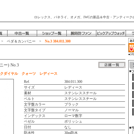
ロレックス、パネライ、オメガ、IWCの新品＆中古・アンティーク
>
ベダ＆カンパニー
>
No.3 384.011.300
■3
時
ー) No.3
■
ラックダイヤル クォーツ レディース
Ref.
384.011.300
サイズ
レディース
素材
ステンレススチール
ベルト
ステンレススチール
文字盤カラー
ブラック
文字盤タイプ
ノーマル
インデックス
ローマ数字
ベゼル
ポリッシュ
日付
なし
■
防水性
30m防水