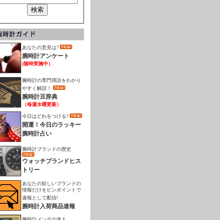
あなたの意見は?
腕時計アンケート
(随時実施中）
腕時計の専門用語をわかり
やすく解説！
腕時計豆辞典
（毎週水曜更新）
今日はどれをつける?
開運！今日のラッキー
腕時計占い
腕時計ブランドの歴史
ウォッチブランドヒス
トリー
あなたの欲しいブランドの
情報だけをピンポイントで
速報として配信!
腕時計入荷商品速報
腕時計メンテの達人