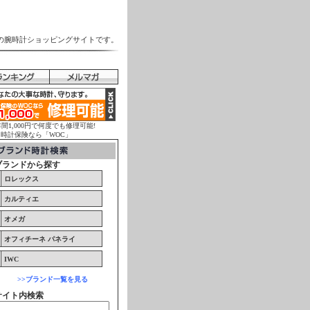
の腕時計ショッピングサイトです。
年間1,000円で何度でも修理可能!
計保険なら「WOC」
ブランドから探す
ロレックス
カルティエ
オメガ
オフィチーネ パネライ
IWC
>>ブランド一覧を見る
サイト内検索