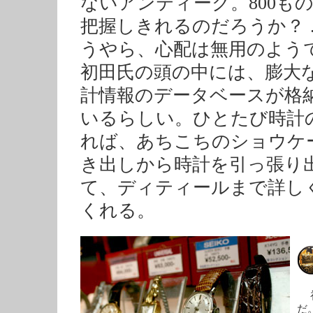
ないアンティーク。800も
把握しきれるのだろうか？ 
うやら、心配は無用のよう
初田氏の頭の中には、膨大
計情報のデータベースが格
いるらしい。ひとたび時計
れば、あちこちのショウケ
き出しから時計を引っ張り
て、ディティールまで詳し
くれる。
初
だ