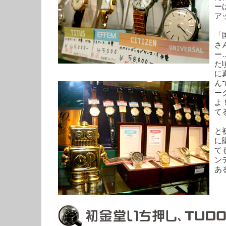
ー
ア
「
さ
ー
た
に
ん
ー
よ
て
と
に
て
ン
あ