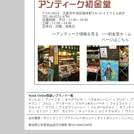
〒541-0054 大阪市中央区南本町3-6-14 イトウビルB2F
TEL:06-6251-4784
営業時間 平日：11:00～19:00
土曜：11:00～14:00
定休日 日曜、祝祭日
>>アンティーク情報を見る
>>>初金堂ホ－ム
ページはこちら
Watch Online取扱いブランド一覧
ダンヒル
｜
アノーニモ
｜
オーデマピゲ
｜
ベダ＆カンパニー
｜
ブレゲ
｜
ブ
チズン
｜
コルム
｜
ディオール
｜
ドルチェ&ガッバーナ
｜
フォリフォリ
｜
エルメス
｜
ウブロ
｜
アイダブリューシー
｜
ジャガールクルト
｜
オフィチー
ス
｜
セイコー
｜
タグ ホイヤー
｜
チュードル
｜
ユリス ナルダン
｜
ヴァシ
会社概要
｜
サイトマップ
｜
プライバシーポリシー
｜
サイトポリシー
｜
リンクに
愛知県公安委員会認可古物商 第541160605200号