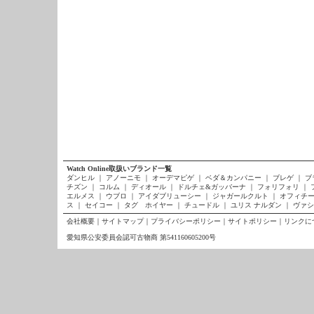
Watch Online取扱いブランド一覧
ダンヒル
｜
アノーニモ
｜
オーデマピゲ
｜
ベダ＆カンパニー
｜
ブレゲ
｜
ブ
チズン
｜
コルム
｜
ディオール
｜
ドルチェ&ガッバーナ
｜
フォリフォリ
｜
エルメス
｜
ウブロ
｜
アイダブリューシー
｜
ジャガールクルト
｜
オフィチー
ス
｜
セイコー
｜
タグ ホイヤー
｜
チュードル
｜
ユリス ナルダン
｜
ヴァシ
会社概要
｜
サイトマップ
｜
プライバシーポリシー
｜
サイトポリシー
｜
リンクに
愛知県公安委員会認可古物商 第541160605200号