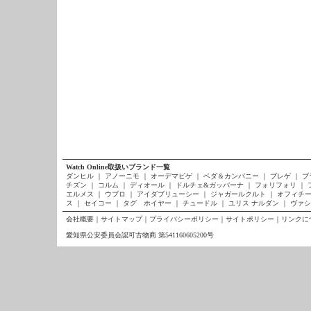
Watch Online取扱いブランド一覧
ダンヒル
｜
アノーニモ
｜
オーデマピゲ
｜
ベダ＆カンパニー
｜
ブレゲ
｜
ブ
チズン
｜
コルム
｜
ディオール
｜
ドルチェ&ガッバーナ
｜
フォリフォリ
｜
エルメス
｜
ウブロ
｜
アイダブリューシー
｜
ジャガールクルト
｜
オフィチー
ス
｜
セイコー
｜
タグ ホイヤー
｜
チュードル
｜
ユリス ナルダン
｜
ヴァシ
会社概要
｜
サイトマップ
｜
プライバシーポリシー
｜
サイトポリシー
｜
リンクに
愛知県公安委員会認可古物商 第541160605200号