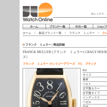
ロレックス、
ホーム
>
新品ブランド一覧
>
フランク ミュラー
>
クレ
フランク ミュラー | 商品詳細
FRANCK MULLER (フランク ミュラー) CRAGY HO
ズ）
フランク ミュラー クレイジーアワーズ YG ブラック
Ref.
サイズ
素材
ベルト
文字盤カラー
文字盤タイプ
インデックス
ベゼル
日付