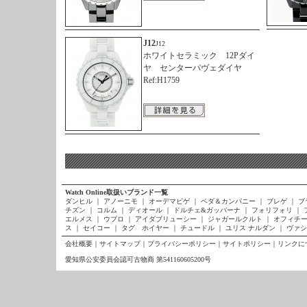
J12
J12
ホワイトセラミック 12Pダイ
ヤ センターパヴェダイヤ
Ref:H1759
Watch Online取扱いブランド一覧
ダンヒル
｜
アノーニモ
｜
オーデマピゲ
｜
ベダ＆カンパニー
｜
ブレゲ
｜
ブ
チズン
｜
コルム
｜
ディオール
｜
ドルチェ&ガッバーナ
｜
フォリフォリ
｜
エルメス
｜
ウブロ
｜
アイダブリューシー
｜
ジャガールクルト
｜
オフィチー
ス
｜
セイコー
｜
タグ ホイヤー
｜
チュードル
｜
ユリス ナルダン
｜
ヴァシ
会社概要
｜
サイトマップ
｜
プライバシーポリシー
｜
サイトポリシー
｜
リンクに
愛知県公安委員会認可古物商 第541160605200号