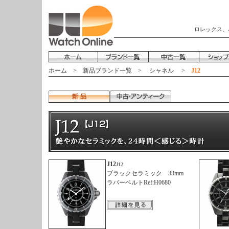
ロレックス、
ホーム
>
新品ブランド一覧
>
シャネル
>
J12
J12
J12
ブラックセラミック 33mm
ラバーベルトRef:H0680