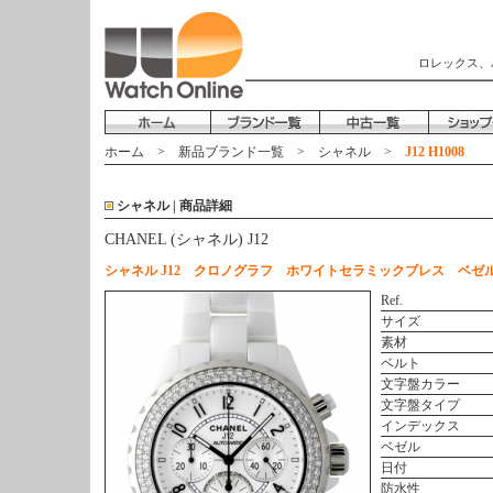
ロレックス、
ホーム
>
新品ブランド一覧
>
シャネル
>
J12 H1008
シャネル | 商品詳細
CHANEL (シャネル) J12
シャネル J12 クロノグラフ ホワイトセラミックブレス ベゼ
Ref.
サイズ
素材
ベルト
文字盤カラー
文字盤タイプ
インデックス
ベゼル
日付
防水性