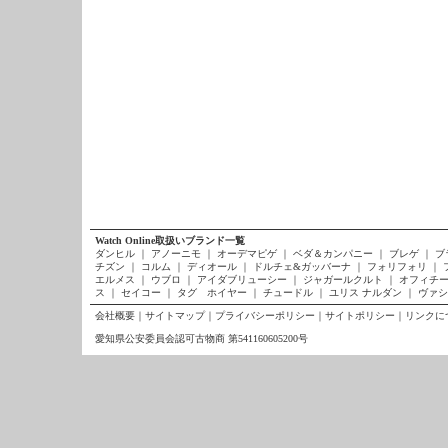
Watch Online取扱いブランド一覧
ダンヒル
｜
アノーニモ
｜
オーデマピゲ
｜
ベダ＆カンパニー
｜
ブレゲ
｜
ブ
チズン
｜
コルム
｜
ディオール
｜
ドルチェ&ガッバーナ
｜
フォリフォリ
｜
エルメス
｜
ウブロ
｜
アイダブリューシー
｜
ジャガールクルト
｜
オフィチー
ス
｜
セイコー
｜
タグ ホイヤー
｜
チュードル
｜
ユリス ナルダン
｜
ヴァシ
会社概要
｜
サイトマップ
｜
プライバシーポリシー
｜
サイトポリシー
｜
リンクに
愛知県公安委員会認可古物商 第541160605200号