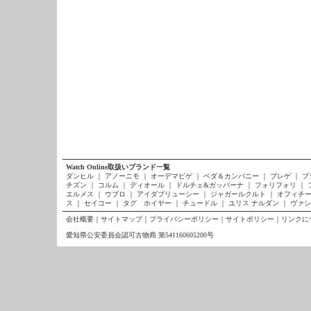
Watch Online取扱いブランド一覧
ダンヒル
｜
アノーニモ
｜
オーデマピゲ
｜
ベダ＆カンパニー
｜
ブレゲ
｜
ブ
チズン
｜
コルム
｜
ディオール
｜
ドルチェ&ガッバーナ
｜
フォリフォリ
｜
エルメス
｜
ウブロ
｜
アイダブリューシー
｜
ジャガールクルト
｜
オフィチー
ス
｜
セイコー
｜
タグ ホイヤー
｜
チュードル
｜
ユリス ナルダン
｜
ヴァシ
会社概要
｜
サイトマップ
｜
プライバシーポリシー
｜
サイトポリシー
｜
リンクに
愛知県公安委員会認可古物商 第541160605200号