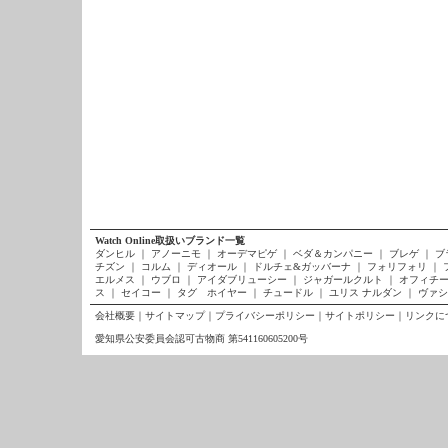
Watch Online取扱いブランド一覧
ダンヒル
｜
アノーニモ
｜
オーデマピゲ
｜
ベダ＆カンパニー
｜
ブレゲ
｜
ブ
チズン
｜
コルム
｜
ディオール
｜
ドルチェ&ガッバーナ
｜
フォリフォリ
｜
エルメス
｜
ウブロ
｜
アイダブリューシー
｜
ジャガールクルト
｜
オフィチー
ス
｜
セイコー
｜
タグ ホイヤー
｜
チュードル
｜
ユリス ナルダン
｜
ヴァシ
会社概要
｜
サイトマップ
｜
プライバシーポリシー
｜
サイトポリシー
｜
リンクに
愛知県公安委員会認可古物商 第541160605200号