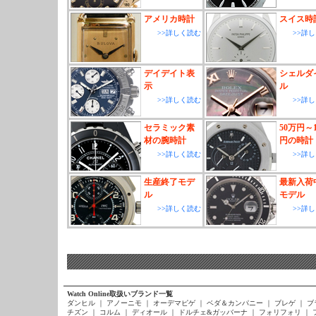
アメリカ時計
スイス時
>>詳しく読む
>>詳
デイデイト表
シェルダ
示
ル
>>詳しく読む
>>詳
セラミック素
50万円～1
材の腕時計
円の時計
>>詳しく読む
>>詳
生産終了モデ
最新入荷
ル
モデル
>>詳しく読む
>>詳
Watch Online取扱いブランド一覧
ダンヒル
｜
アノーニモ
｜
オーデマピゲ
｜
ベダ＆カンパニー
｜
ブレゲ
｜
ブ
チズン
｜
コルム
｜
ディオール
｜
ドルチェ&ガッバーナ
｜
フォリフォリ
｜