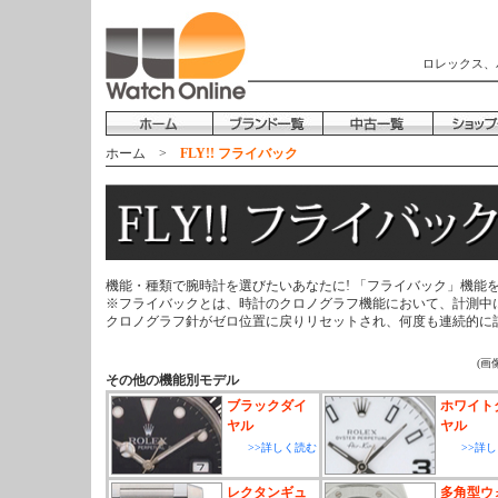
ロレックス、
ホーム
>
FLY!! フライバック
機能・種類で腕時計を選びたいあなたに! 「フライバック」
※フライバックとは、時計のクロノグラフ機能において、計測中
クロノグラフ針がゼロ位置に戻りリセットされ、何度も連続的に
(画
その他の機能別モデル
ブラックダイ
ホワイト
ヤル
ヤル
>>詳しく読む
>>詳
レクタンギュ
多角型ウ