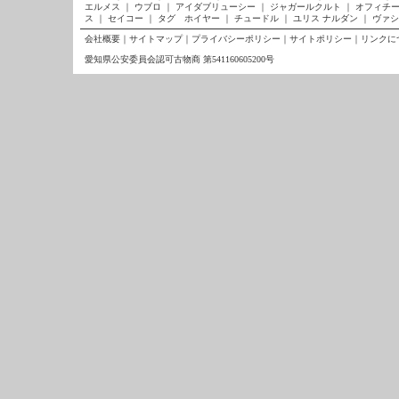
エルメス
｜
ウブロ
｜
アイダブリューシー
｜
ジャガールクルト
｜
オフィチー
ス
｜
セイコー
｜
タグ ホイヤー
｜
チュードル
｜
ユリス ナルダン
｜
ヴァシ
会社概要
｜
サイトマップ
｜
プライバシーポリシー
｜
サイトポリシー
｜
リンクに
愛知県公安委員会認可古物商 第541160605200号