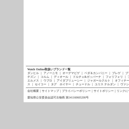
Watch Online取扱いブランド一覧
ダンヒル
｜
アノーニモ
｜
オーデマピゲ
｜
ベダ＆カンパニー
｜
ブレゲ
｜
ブ
チズン
｜
コルム
｜
ディオール
｜
ドルチェ&ガッバーナ
｜
フォリフォリ
｜
エルメス
｜
ウブロ
｜
アイダブリューシー
｜
ジャガールクルト
｜
オフィチー
ス
｜
セイコー
｜
タグ ホイヤー
｜
チュードル
｜
ユリス ナルダン
｜
ヴァシ
会社概要
｜
サイトマップ
｜
プライバシーポリシー
｜
サイトポリシー
｜
リンクに
愛知県公安委員会認可古物商 第541160605200号