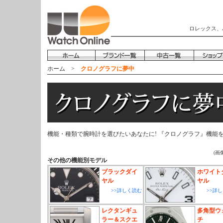
ロレックス、
ホーム
>
クロノグラフに夢中
機能・種類で腕時計を選びたいあなたに! 『クロノグラフ』機能
(画
その他の機能別モデル
ブラックダイ
ホワイト
ヤル
ヤル
>>詳しく読む
>>詳
レクタンギュ
多角型ウ
ラー＆スクエ
チ