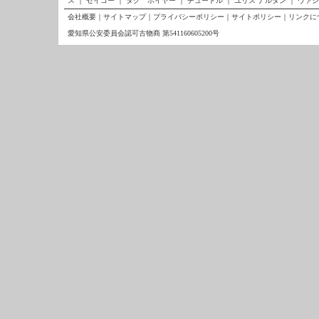
ス
｜
セイコー
｜
タグ ホイヤー
｜
チュードル
｜
ユリス ナルダン
｜
ヴァシ
会社概要
｜
サイトマップ
｜
プライバシーポリシー
｜
サイトポリシー
｜
リンクに
愛知県公安委員会認可古物商 第541160605200号