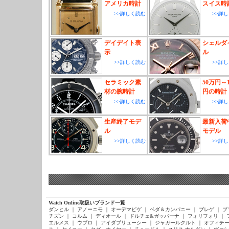
アメリカ時計
スイス時
>>詳しく読む
>>詳
デイデイト表
シェルダ
示
ル
>>詳しく読む
>>詳
セラミック素
50万円～1
材の腕時計
円の時計
>>詳しく読む
>>詳
生産終了モデ
最新入荷
ル
モデル
>>詳しく読む
>>詳
Watch Online取扱いブランド一覧
ダンヒル
｜
アノーニモ
｜
オーデマピゲ
｜
ベダ＆カンパニー
｜
ブレゲ
｜
ブ
チズン
｜
コルム
｜
ディオール
｜
ドルチェ&ガッバーナ
｜
フォリフォリ
｜
エルメス
｜
ウブロ
｜
アイダブリューシー
｜
ジャガールクルト
｜
オフィチー