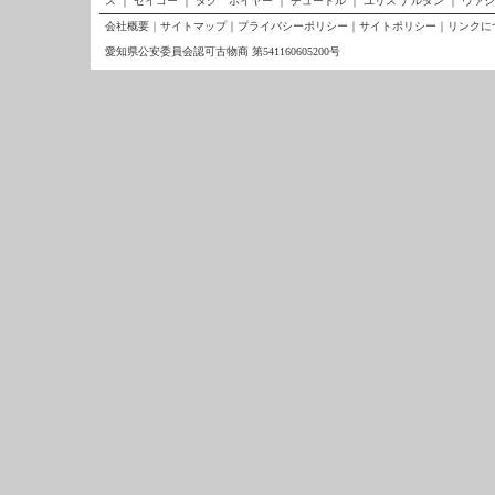
ス
｜
セイコー
｜
タグ ホイヤー
｜
チュードル
｜
ユリス ナルダン
｜
ヴァシ
会社概要
｜
サイトマップ
｜
プライバシーポリシー
｜
サイトポリシー
｜
リンクに
愛知県公安委員会認可古物商 第541160605200号