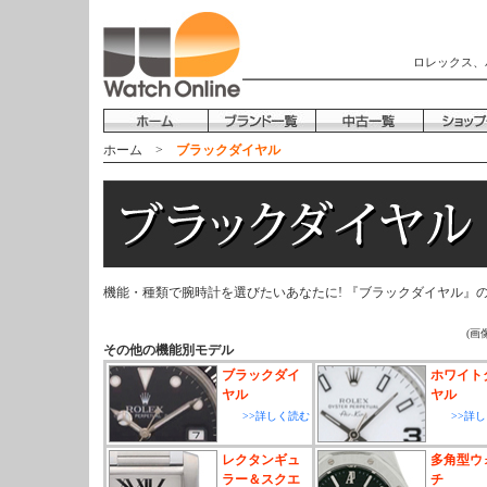
ロレックス、
ホーム
>
ブラックダイヤル
機能・種類で腕時計を選びたいあなたに! 『ブラックダイヤル』
(画
その他の機能別モデル
ブラックダイ
ホワイト
ヤル
ヤル
>>詳しく読む
>>詳
レクタンギュ
多角型ウ
ラー＆スクエ
チ