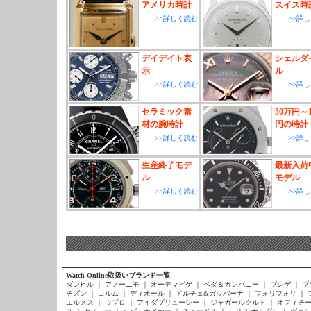
アメリカ時計
スイス時
>>詳しく読む
>>詳
デイデイト表
シェルダ
示
ル
>>詳しく読む
>>詳
セラミック素
50万円～1
材の腕時計
円の時計
>>詳しく読む
>>詳
生産終了モデ
最新入荷
ル
モデル
>>詳しく読む
>>詳
Watch Online取扱いブランド一覧
ダンヒル
｜
アノーニモ
｜
オーデマピゲ
｜
ベダ＆カンパニー
｜
ブレゲ
｜
ブ
チズン
｜
コルム
｜
ディオール
｜
ドルチェ&ガッバーナ
｜
フォリフォリ
｜
エルメス
｜
ウブロ
｜
アイダブリューシー
｜
ジャガールクルト
｜
オフィチー