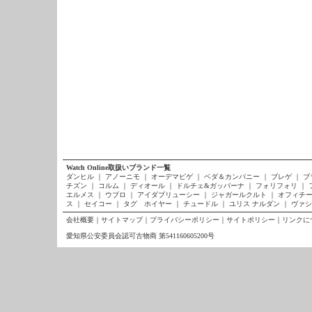
Watch Online取扱いブランド一覧
ダンヒル
｜
アノーニモ
｜
オーデマピゲ
｜
ベダ＆カンパニー
｜
ブレゲ
｜
ブ
チズン
｜
コルム
｜
ディオール
｜
ドルチェ&ガッバーナ
｜
フォリフォリ
｜
エルメス
｜
ウブロ
｜
アイダブリューシー
｜
ジャガールクルト
｜
オフィチー
ス
｜
セイコー
｜
タグ ホイヤー
｜
チュードル
｜
ユリス ナルダン
｜
ヴァシ
会社概要
｜
サイトマップ
｜
プライバシーポリシー
｜
サイトポリシー
｜
リンクに
愛知県公安委員会認可古物商 第541160605200号