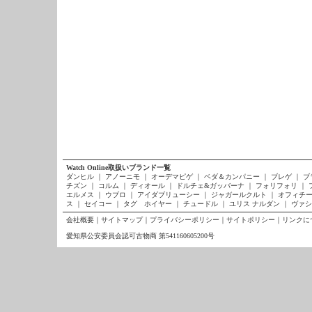
Watch Online取扱いブランド一覧
ダンヒル
｜
アノーニモ
｜
オーデマピゲ
｜
ベダ＆カンパニー
｜
ブレゲ
｜
ブ
チズン
｜
コルム
｜
ディオール
｜
ドルチェ&ガッバーナ
｜
フォリフォリ
｜
エルメス
｜
ウブロ
｜
アイダブリューシー
｜
ジャガールクルト
｜
オフィチー
ス
｜
セイコー
｜
タグ ホイヤー
｜
チュードル
｜
ユリス ナルダン
｜
ヴァシ
会社概要
｜
サイトマップ
｜
プライバシーポリシー
｜
サイトポリシー
｜
リンクに
愛知県公安委員会認可古物商 第541160605200号