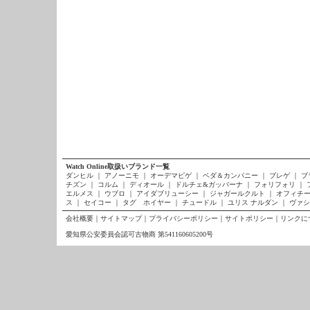
Watch Online取扱いブランド一覧
ダンヒル
｜
アノーニモ
｜
オーデマピゲ
｜
ベダ＆カンパニー
｜
ブレゲ
｜
ブ
チズン
｜
コルム
｜
ディオール
｜
ドルチェ&ガッバーナ
｜
フォリフォリ
｜
エルメス
｜
ウブロ
｜
アイダブリューシー
｜
ジャガールクルト
｜
オフィチー
ス
｜
セイコー
｜
タグ ホイヤー
｜
チュードル
｜
ユリス ナルダン
｜
ヴァシ
会社概要
｜
サイトマップ
｜
プライバシーポリシー
｜
サイトポリシー
｜
リンクに
愛知県公安委員会認可古物商 第541160605200号