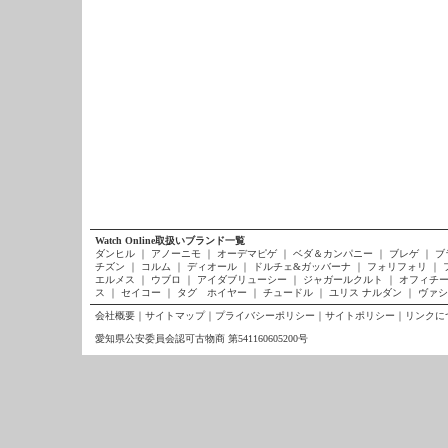
Watch Online取扱いブランド一覧
ダンヒル
｜
アノーニモ
｜
オーデマピゲ
｜
ベダ＆カンパニー
｜
ブレゲ
｜
ブ
チズン
｜
コルム
｜
ディオール
｜
ドルチェ&ガッバーナ
｜
フォリフォリ
｜
エルメス
｜
ウブロ
｜
アイダブリューシー
｜
ジャガールクルト
｜
オフィチー
ス
｜
セイコー
｜
タグ ホイヤー
｜
チュードル
｜
ユリス ナルダン
｜
ヴァシ
会社概要
｜
サイトマップ
｜
プライバシーポリシー
｜
サイトポリシー
｜
リンクに
愛知県公安委員会認可古物商 第541160605200号