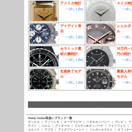
アメリカ時計
スイス時
>>詳しく読む
>>詳
デイデイト表
シェルダ
示
ル
>>詳しく読む
>>詳
セラミック素
50万円～1
材の腕時計
円の時計
>>詳しく読む
>>詳
生産終了モデ
最新入荷
ル
モデル
>>詳しく読む
>>詳
Watch Online取扱いブランド一覧
ダンヒル
｜
アノーニモ
｜
オーデマピゲ
｜
ベダ＆カンパニー
｜
ブレゲ
｜
ブ
チズン
｜
コルム
｜
ディオール
｜
ドルチェ&ガッバーナ
｜
フォリフォリ
｜
エルメス
｜
ウブロ
｜
アイダブリューシー
｜
ジャガールクルト
｜
オフィチー