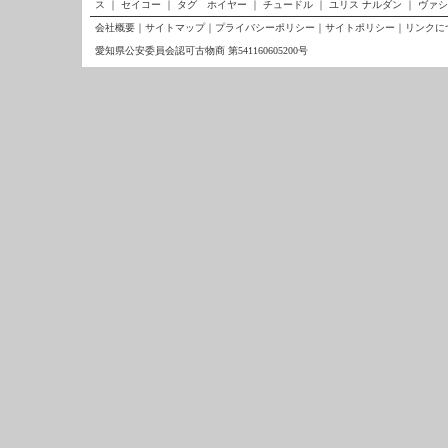
ス
｜
セイコー
｜
タグ ホイヤー
｜
チュードル
｜
ユリス ナルダン
｜
ヴァシ
会社概要
｜
サイトマップ
｜
プライバシーポリシー
｜
サイトポリシー
｜
リンクに
愛知県公安委員会認可古物商 第541160605200号