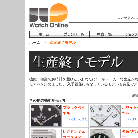
ロレックス、
ホーム
>
生産終了モデル
機能・種類で腕時計を選びたいあなたに! 各メーカーで生産が
モデルを集めました。 入手困難にもなっているモデルも発見できる
(画
その他の機能別モデル
ブラックダイ
ホワイト
ヤル
ヤル
>>詳しく読む
>>詳
レクタンギュ
多角型ウ
ラー＆スクエ
チ