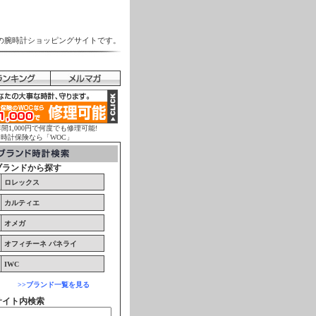
の腕時計ショッピングサイトです。
年間1,000円で何度でも修理可能!
計保険なら「WOC」
ブランドから探す
ロレックス
カルティエ
オメガ
オフィチーネ パネライ
IWC
>>ブランド一覧を見る
サイト内検索