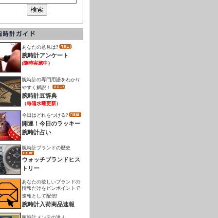
あなたの意見は?
腕時計アンケート
(随時実施中）
腕時計の専門用語をわかり
やすく解説！
腕時計豆辞典
（毎週水曜更新）
今日はどれをつける?
開運！今日のラッキー
腕時計占い
腕時計ブランドの歴史
ウォッチブランドヒス
トリー
あなたの欲しいブランドの
情報だけをピンポイントで
速報として配信!
腕時計入荷商品速報
腕時計メンテの達人