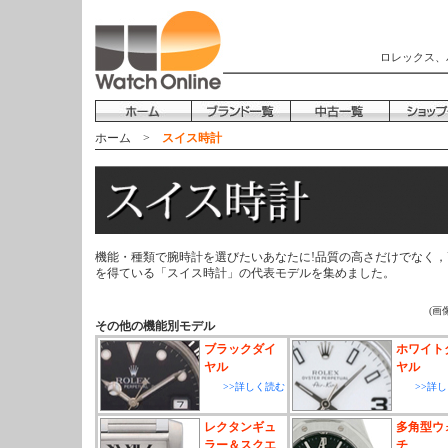
ロレックス、
ホーム
>
スイス時計
機能・種類で腕時計を選びたいあなたに!品質の高さだけでなく
を得ている「スイス時計」の代表モデルを集めました。
(画
その他の機能別モデル
ブラックダイ
ホワイト
ヤル
ヤル
>>詳しく読む
>>詳
レクタンギュ
多角型ウ
ラー＆スクエ
チ