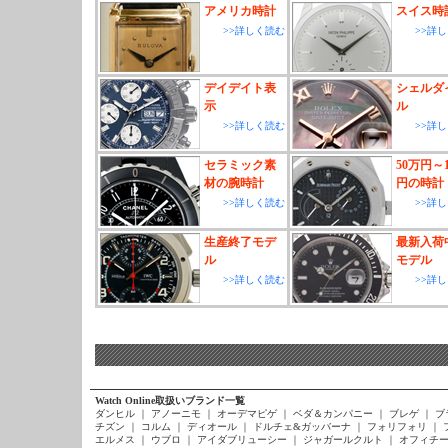
アメリカ時計
スイス時
>>詳しく読む
>>詳
デイデイト表
シェルダ
示
ル
>>詳しく読む
>>詳
セラミック素
50万円～1
材の腕時計
円の時計
>>詳しく読む
>>詳
生産終了モデ
最新入荷
ル
モデル
>>詳しく読む
>>詳
Watch Online取扱いブランド一覧
ダンヒル
｜
アノーニモ
｜
オーデマピゲ
｜
ベダ＆カンパニー
｜
ブレゲ
｜
ブ
チズン
｜
コルム
｜
ディオール
｜
ドルチェ&ガッバーナ
｜
フォリフォリ
｜
エルメス
｜
ウブロ
｜
アイダブリューシー
｜
ジャガールクルト
｜
オフィチー