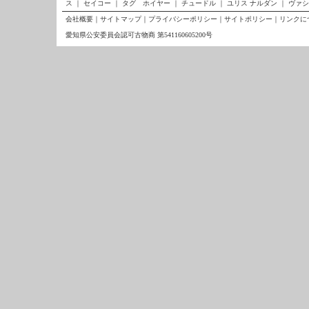
ス
｜
セイコー
｜
タグ ホイヤー
｜
チュードル
｜
ユリス ナルダン
｜
ヴァシ
会社概要
｜
サイトマップ
｜
プライバシーポリシー
｜
サイトポリシー
｜
リンクに
愛知県公安委員会認可古物商 第541160605200号