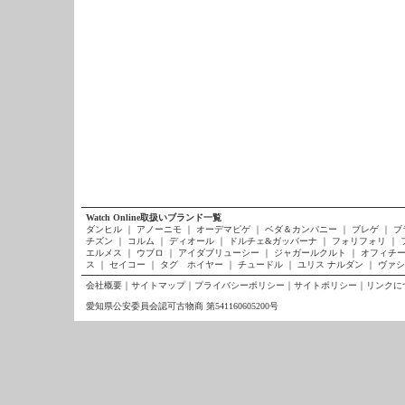
Watch Online取扱いブランド一覧
ダンヒル
｜
アノーニモ
｜
オーデマピゲ
｜
ベダ＆カンパニー
｜
ブレゲ
｜
ブ
チズン
｜
コルム
｜
ディオール
｜
ドルチェ&ガッバーナ
｜
フォリフォリ
｜
エルメス
｜
ウブロ
｜
アイダブリューシー
｜
ジャガールクルト
｜
オフィチー
ス
｜
セイコー
｜
タグ ホイヤー
｜
チュードル
｜
ユリス ナルダン
｜
ヴァシ
会社概要
｜
サイトマップ
｜
プライバシーポリシー
｜
サイトポリシー
｜
リンクに
愛知県公安委員会認可古物商 第541160605200号