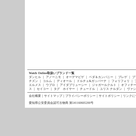
Watch Online取扱いブランド一覧
ダンヒル
｜
アノーニモ
｜
オーデマピゲ
｜
ベダ＆カンパニー
｜
ブレゲ
｜
ブ
チズン
｜
コルム
｜
ディオール
｜
ドルチェ&ガッバーナ
｜
フォリフォリ
｜
エルメス
｜
ウブロ
｜
アイダブリューシー
｜
ジャガールクルト
｜
オフィチー
ス
｜
セイコー
｜
タグ ホイヤー
｜
チュードル
｜
ユリス ナルダン
｜
ヴァシ
会社概要
｜
サイトマップ
｜
プライバシーポリシー
｜
サイトポリシー
｜
リンクに
愛知県公安委員会認可古物商 第541160605200号