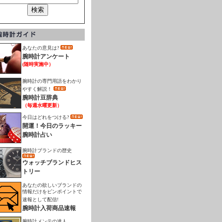
あなたの意見は?
腕時計アンケート
(随時実施中）
腕時計の専門用語をわかり
やすく解説！
腕時計豆辞典
（毎週水曜更新）
今日はどれをつける?
開運！今日のラッキー
腕時計占い
腕時計ブランドの歴史
ウォッチブランドヒス
トリー
あなたの欲しいブランドの
情報だけをピンポイントで
速報として配信!
腕時計入荷商品速報
腕時計メンテの達人