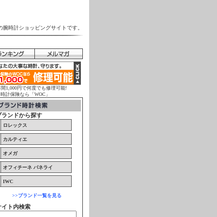
の腕時計ショッピングサイトです。
年間1,000円で何度でも修理可能!
計保険なら「WOC」
ブランドから探す
ロレックス
カルティエ
オメガ
オフィチーネ パネライ
IWC
>>ブランド一覧を見る
サイト内検索