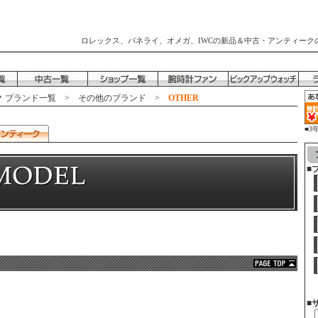
ロレックス、パネライ、オメガ、IWCの新品＆中古・アンティーク
 ブランド一覧
>
その他のブランド
>
OTHER
■3
時
■
■