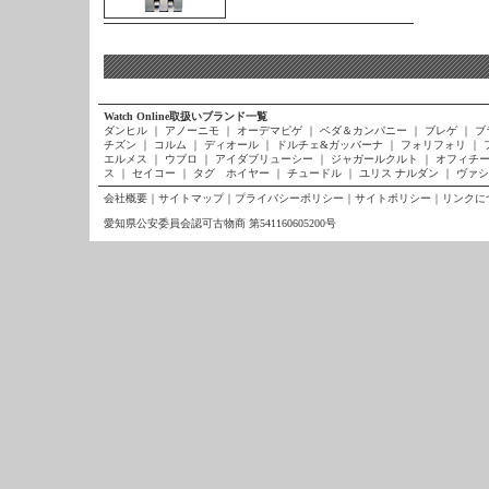
Watch Online取扱いブランド一覧
ダンヒル
｜
アノーニモ
｜
オーデマピゲ
｜
ベダ＆カンパニー
｜
ブレゲ
｜
ブ
チズン
｜
コルム
｜
ディオール
｜
ドルチェ&ガッバーナ
｜
フォリフォリ
｜
エルメス
｜
ウブロ
｜
アイダブリューシー
｜
ジャガールクルト
｜
オフィチー
ス
｜
セイコー
｜
タグ ホイヤー
｜
チュードル
｜
ユリス ナルダン
｜
ヴァシ
会社概要
｜
サイトマップ
｜
プライバシーポリシー
｜
サイトポリシー
｜
リンクに
愛知県公安委員会認可古物商 第541160605200号