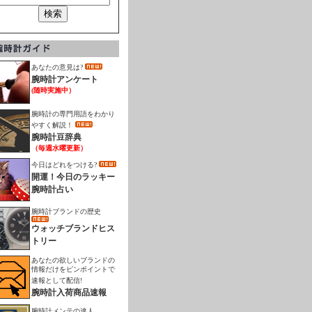
あなたの意見は?
腕時計アンケート
(随時実施中）
腕時計の専門用語をわかり
やすく解説！
腕時計豆辞典
（毎週水曜更新）
今日はどれをつける?
開運！今日のラッキー
腕時計占い
腕時計ブランドの歴史
ウォッチブランドヒス
トリー
あなたの欲しいブランドの
情報だけをピンポイントで
速報として配信!
腕時計入荷商品速報
腕時計メンテの達人