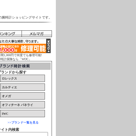
の腕時計ショッピングサイトです。
年間1,000円で何度でも修理可能!
計保険なら「WOC」
ブランドから探す
ロレックス
カルティエ
オメガ
オフィチーネ パネライ
IWC
>>ブランド一覧を見る
サイト内検索