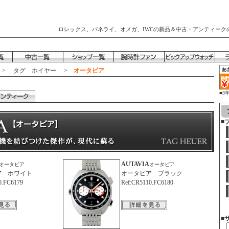
ロレックス、パネライ、オメガ、IWCの新品＆中古・アンティーク
>
タグ ホイヤー
>
オータビア
■3
時
■
AUTAVIA
オータビア
オータビア
ア ホワイト
オータビア ブラック
0.FC6179
Ref:CR5110.FC6180
■