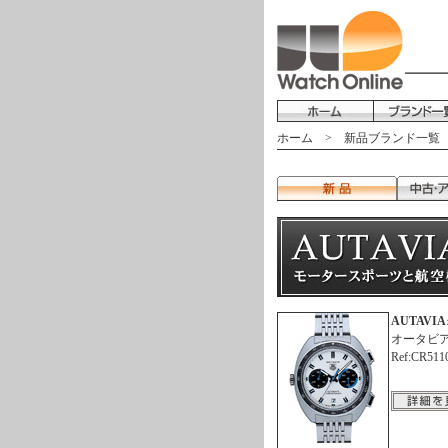
ホーム
>
新品ブランド一覧
AUTAVIA
オータビ
Ref:CR511