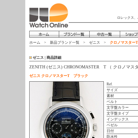
ロレックス、
ホーム
>
新品ブランド一覧
>
ゼニス
>
クロノマスターT 01.
ゼニス | 商品詳細
ZENITH (ゼニス) CHRONOMASTER T （ クロノマス
ゼニス クロノマスターT ブラック
Ref.
サイズ
素材
ベルト
文字盤カラー
文字盤タイプ
インデックス
ベゼル
日付
防水性