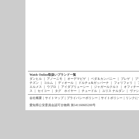
Watch Online取扱いブランド一覧
ダンヒル
｜
アノーニモ
｜
オーデマピゲ
｜
ベダ＆カンパニー
｜
ブレゲ
｜
ブ
チズン
｜
コルム
｜
ディオール
｜
ドルチェ&ガッバーナ
｜
フォリフォリ
｜
エルメス
｜
ウブロ
｜
アイダブリューシー
｜
ジャガールクルト
｜
オフィチー
ス
｜
セイコー
｜
タグ ホイヤー
｜
チュードル
｜
ユリス ナルダン
｜
ヴァシ
会社概要
｜
サイトマップ
｜
プライバシーポリシー
｜
サイトポリシー
｜
リンクに
愛知県公安委員会認可古物商 第541160605200号