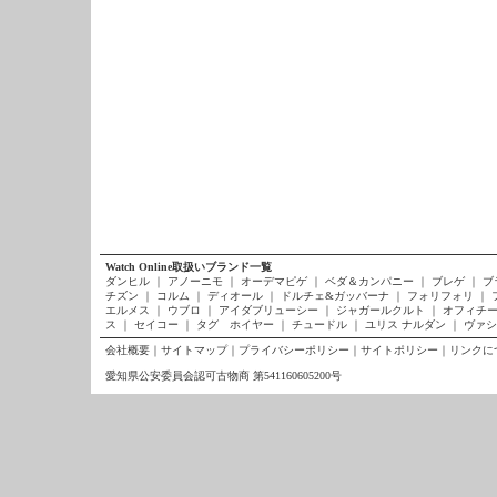
Watch Online取扱いブランド一覧
ダンヒル
｜
アノーニモ
｜
オーデマピゲ
｜
ベダ＆カンパニー
｜
ブレゲ
｜
ブ
チズン
｜
コルム
｜
ディオール
｜
ドルチェ&ガッバーナ
｜
フォリフォリ
｜
エルメス
｜
ウブロ
｜
アイダブリューシー
｜
ジャガールクルト
｜
オフィチー
ス
｜
セイコー
｜
タグ ホイヤー
｜
チュードル
｜
ユリス ナルダン
｜
ヴァシ
会社概要
｜
サイトマップ
｜
プライバシーポリシー
｜
サイトポリシー
｜
リンクに
愛知県公安委員会認可古物商 第541160605200号