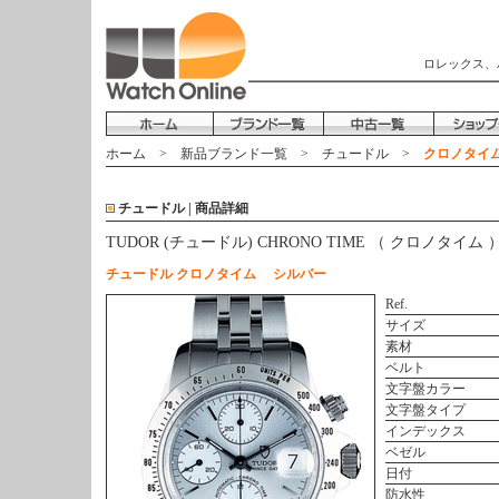
ロレックス、
ホーム
>
新品ブランド一覧
>
チュードル
>
クロノタイム 
チュードル | 商品詳細
TUDOR (チュードル) CHRONO TIME （ クロノタイム 
チュードル クロノタイム シルバー
Ref.
サイズ
素材
ベルト
文字盤カラー
文字盤タイプ
インデックス
ベゼル
日付
防水性