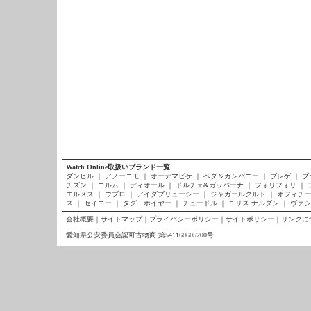
Watch Online取扱いブランド一覧
ダンヒル
｜
アノーニモ
｜
オーデマピゲ
｜
ベダ＆カンパニー
｜
ブレゲ
｜
ブ
チズン
｜
コルム
｜
ディオール
｜
ドルチェ&ガッバーナ
｜
フォリフォリ
｜
エルメス
｜
ウブロ
｜
アイダブリューシー
｜
ジャガールクルト
｜
オフィチー
ス
｜
セイコー
｜
タグ ホイヤー
｜
チュードル
｜
ユリス ナルダン
｜
ヴァシ
会社概要
｜
サイトマップ
｜
プライバシーポリシー
｜
サイトポリシー
｜
リンクに
愛知県公安委員会認可古物商 第541160605200号