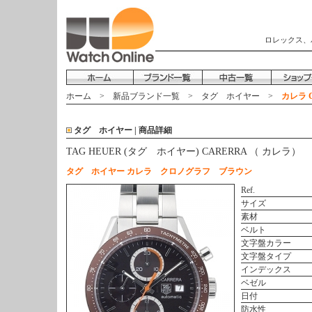
ロレックス、
ホーム
>
新品ブランド一覧
>
タグ ホイヤー
>
カレラ C
タグ ホイヤー | 商品詳細
TAG HEUER (タグ ホイヤー) CARERRA （ カレラ）
タグ ホイヤー カレラ クロノグラフ ブラウン
Ref.
サイズ
素材
ベルト
文字盤カラー
文字盤タイプ
インデックス
ベゼル
日付
防水性