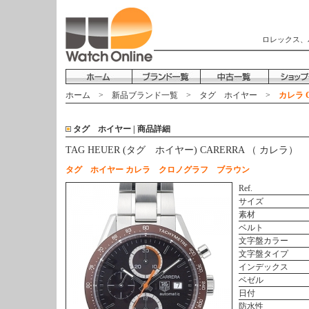
ロレックス、
ホーム
>
新品ブランド一覧
>
タグ ホイヤー
>
カレラ C
タグ ホイヤー | 商品詳細
TAG HEUER (タグ ホイヤー) CARERRA （ カレラ）
タグ ホイヤー カレラ クロノグラフ ブラウン
Ref.
サイズ
素材
ベルト
文字盤カラー
文字盤タイプ
インデックス
ベゼル
日付
防水性