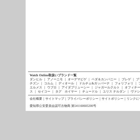
Watch Online取扱いブランド一覧
ダンヒル
｜
アノーニモ
｜
オーデマピゲ
｜
ベダ＆カンパニー
｜
ブレゲ
｜
ブ
チズン
｜
コルム
｜
ディオール
｜
ドルチェ&ガッバーナ
｜
フォリフォリ
｜
エルメス
｜
ウブロ
｜
アイダブリューシー
｜
ジャガールクルト
｜
オフィチー
ス
｜
セイコー
｜
タグ ホイヤー
｜
チュードル
｜
ユリス ナルダン
｜
ヴァシ
会社概要
｜
サイトマップ
｜
プライバシーポリシー
｜
サイトポリシー
｜
リンクに
愛知県公安委員会認可古物商 第541160605200号