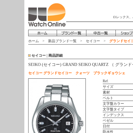
ロレックス、
ホーム
>
新品ブランド一覧
>
セイコー
>
グランドセイコー
セイコー | 商品詳細
SEIKO (セイコー) GRAND SEIKO QUARTZ （ 
セイコー グランドセイコー クォーツ ブラックギョウシェ
Ref.
サイズ
素材
ベルト
文字盤カラー
文字盤タイプ
インデックス
ベゼル
日付
防水性