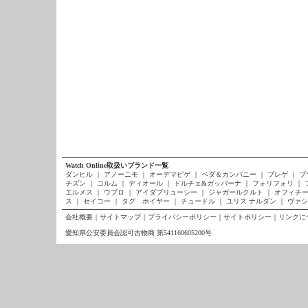
Watch Online取扱いブランド一覧
ダンヒル
｜
アノーニモ
｜
オーデマピゲ
｜
ベダ＆カンパニー
｜
ブレゲ
｜
ブ
チズン
｜
コルム
｜
ディオール
｜
ドルチェ&ガッバーナ
｜
フォリフォリ
｜
エルメス
｜
ウブロ
｜
アイダブリューシー
｜
ジャガールクルト
｜
オフィチー
ス
｜
セイコー
｜
タグ ホイヤー
｜
チュードル
｜
ユリス ナルダン
｜
ヴァシ
会社概要
｜
サイトマップ
｜
プライバシーポリシー
｜
サイトポリシー
｜
リンクに
愛知県公安委員会認可古物商 第541160605200号