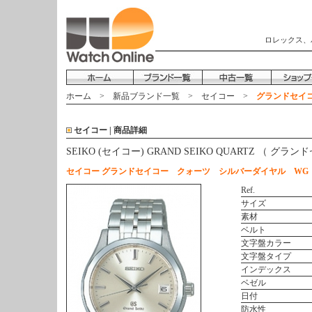
ロレックス、
ホーム
>
新品ブランド一覧
>
セイコー
>
グランドセイコー
セイコー | 商品詳細
SEIKO (セイコー) GRAND SEIKO QUARTZ （ 
セイコー グランドセイコー クォーツ シルバーダイヤル WG
Ref.
サイズ
素材
ベルト
文字盤カラー
文字盤タイプ
インデックス
ベゼル
日付
防水性