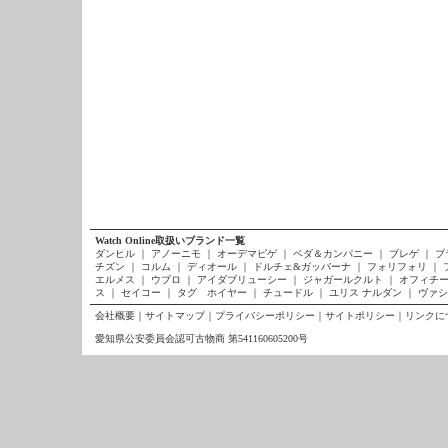
Watch Online取扱いブランド一覧
ダンヒル
｜
アノーニモ
｜
オーデマピゲ
｜
ベダ＆カンパニー
｜
ブレゲ
｜
ブ
チズン
｜
コルム
｜
ディオール
｜
ドルチェ&ガッバーナ
｜
フォリフォリ
｜
エルメス
｜
ウブロ
｜
アイダブリューシー
｜
ジャガールクルト
｜
オフィチー
ス
｜
セイコー
｜
タグ ホイヤー
｜
チュードル
｜
ユリス ナルダン
｜
ヴァシ
会社概要
｜
サイトマップ
｜
プライバシーポリシー
｜
サイトポリシー
｜
リンクに
愛知県公安委員会認可古物商 第541160605200号