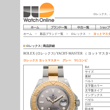
ロレックス、
ホーム
>
新品ブランド一覧
>
ロレックス
>
ヨットマスター
ロレックス | 商品詳細
ROLEX (ロレックス) YACHT-MASTER （ ヨットマス
ロレックス ヨットマスター グレー YGコンビ
Ref.
サイズ
素材
ベルト
文字盤カラー
文字盤タイプ
インデックス
ベゼル
日付
防水性