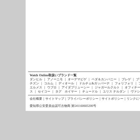
Watch Online取扱いブランド一覧
ダンヒル
｜
アノーニモ
｜
オーデマピゲ
｜
ベダ＆カンパニー
｜
ブレゲ
｜
ブ
チズン
｜
コルム
｜
ディオール
｜
ドルチェ&ガッバーナ
｜
フォリフォリ
｜
エルメス
｜
ウブロ
｜
アイダブリューシー
｜
ジャガールクルト
｜
オフィチー
ス
｜
セイコー
｜
タグ ホイヤー
｜
チュードル
｜
ユリス ナルダン
｜
ヴァシ
会社概要
｜
サイトマップ
｜
プライバシーポリシー
｜
サイトポリシー
｜
リンクに
愛知県公安委員会認可古物商 第541160605200号