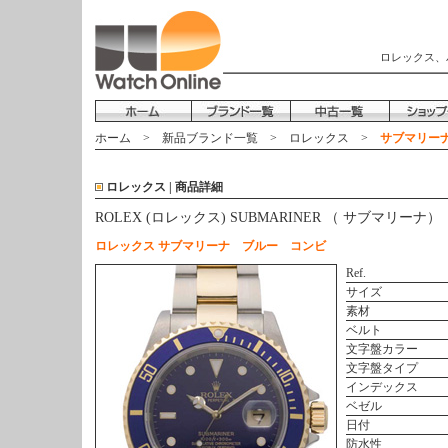
ロレックス、
ホーム
>
新品ブランド一覧
>
ロレックス
>
サブマリーナ 
ロレックス | 商品詳細
ROLEX (ロレックス) SUBMARINER （ サブマリーナ）
ロレックス サブマリーナ ブルー コンビ
Ref.
サイズ
素材
ベルト
文字盤カラー
文字盤タイプ
インデックス
ベゼル
日付
防水性