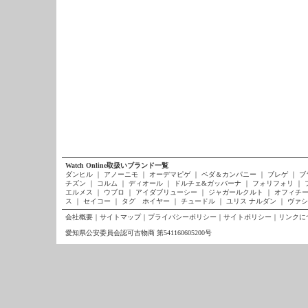
Watch Online取扱いブランド一覧
ダンヒル
｜
アノーニモ
｜
オーデマピゲ
｜
ベダ＆カンパニー
｜
ブレゲ
｜
ブ
チズン
｜
コルム
｜
ディオール
｜
ドルチェ&ガッバーナ
｜
フォリフォリ
｜
エルメス
｜
ウブロ
｜
アイダブリューシー
｜
ジャガールクルト
｜
オフィチー
ス
｜
セイコー
｜
タグ ホイヤー
｜
チュードル
｜
ユリス ナルダン
｜
ヴァシ
会社概要
｜
サイトマップ
｜
プライバシーポリシー
｜
サイトポリシー
｜
リンクに
愛知県公安委員会認可古物商 第541160605200号