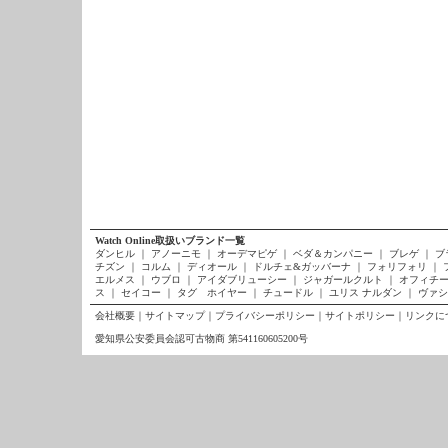
Watch Online取扱いブランド一覧
ダンヒル
｜
アノーニモ
｜
オーデマピゲ
｜
ベダ＆カンパニー
｜
ブレゲ
｜
ブ
チズン
｜
コルム
｜
ディオール
｜
ドルチェ&ガッバーナ
｜
フォリフォリ
｜
エルメス
｜
ウブロ
｜
アイダブリューシー
｜
ジャガールクルト
｜
オフィチー
ス
｜
セイコー
｜
タグ ホイヤー
｜
チュードル
｜
ユリス ナルダン
｜
ヴァシ
会社概要
｜
サイトマップ
｜
プライバシーポリシー
｜
サイトポリシー
｜
リンクに
愛知県公安委員会認可古物商 第541160605200号