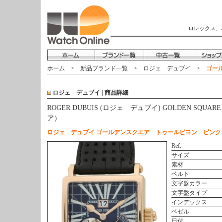
ロレックス、
ホーム
>
新品ブランド一覧
>
ロジェ デュブイ
>
ゴール
ロジェ デュブイ | 商品詳細
ROGER DUBUIS (ロジェ デュブイ) GOLDEN SQU
ア）
ロジェ デュブイ ゴールデンスクエア トゥールビヨン ピンクゴ
Ref.
サイズ
素材
ベルト
文字盤カラー
文字盤タイプ
インデックス
ベゼル
日付