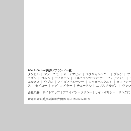
Watch Online取扱いブランド一覧
ダンヒル
｜
アノーニモ
｜
オーデマピゲ
｜
ベダ＆カンパニー
｜
ブレゲ
｜
ブ
チズン
｜
コルム
｜
ディオール
｜
ドルチェ&ガッバーナ
｜
フォリフォリ
｜
エルメス
｜
ウブロ
｜
アイダブリューシー
｜
ジャガールクルト
｜
オフィチー
ス
｜
セイコー
｜
タグ ホイヤー
｜
チュードル
｜
ユリス ナルダン
｜
ヴァシ
会社概要
｜
サイトマップ
｜
プライバシーポリシー
｜
サイトポリシー
｜
リンクに
愛知県公安委員会認可古物商 第541160605200号