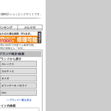
の腕時計ショッピングサイトです。
年間1,000円で何度でも修理可能!
計保険なら「WOC」
ブランドから探す
ロレックス
カルティエ
オメガ
オフィチーネ パネライ
IWC
>>ブランド一覧を見る
サイト内検索