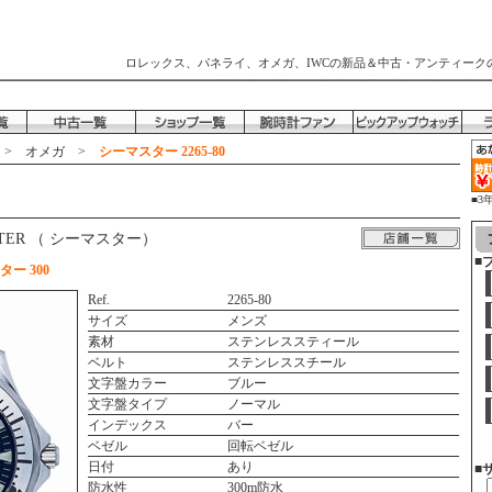
ロレックス、パネライ、オメガ、IWCの新品＆中古・アンティーク
>
オメガ
>
シーマスター 2265-80
■3
時
ASTER （ シーマスター）
■
ー 300
Ref.
2265-80
サイズ
メンズ
素材
ステンレススティール
ベルト
ステンレススチール
文字盤カラー
ブルー
文字盤タイプ
ノーマル
インデックス
バー
ベゼル
回転ベゼル
日付
あり
■
防水性
300m防水