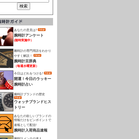
あなたの意見は?
腕時計アンケート
(随時実施中）
腕時計の専門用語をわかり
やすく解説！
腕時計豆辞典
（毎週水曜更新）
今日はどれをつける?
開運！今日のラッキー
腕時計占い
腕時計ブランドの歴史
ウォッチブランドヒス
トリー
あなたの欲しいブランドの
情報だけをピンポイントで
速報として配信!
腕時計入荷商品速報
腕時計メンテの達人