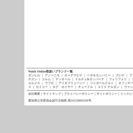
Watch Online取扱いブランド一覧
ダンヒル
｜
アノーニモ
｜
オーデマピゲ
｜
ベダ＆カンパニー
｜
ブレゲ
｜
ブ
チズン
｜
コルム
｜
ディオール
｜
ドルチェ&ガッバーナ
｜
フォリフォリ
｜
エルメス
｜
ウブロ
｜
アイダブリューシー
｜
ジャガールクルト
｜
オフィチー
ス
｜
セイコー
｜
タグ ホイヤー
｜
チュードル
｜
ユリス ナルダン
｜
ヴァシ
会社概要
｜
サイトマップ
｜
プライバシーポリシー
｜
サイトポリシー
｜
リンクに
愛知県公安委員会認可古物商 第541160605200号