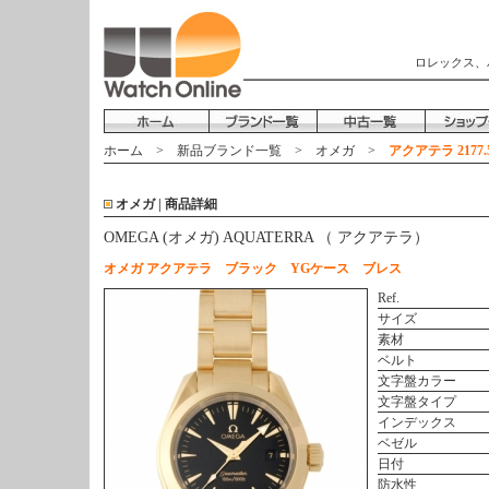
ロレックス、
ホーム
>
新品ブランド一覧
>
オメガ
>
アクアテラ 2177.
オメガ | 商品詳細
OMEGA (オメガ) AQUATERRA （ アクアテラ）
オメガ アクアテラ ブラック YGケース ブレス
Ref.
サイズ
素材
ベルト
文字盤カラー
文字盤タイプ
インデックス
ベゼル
日付
防水性