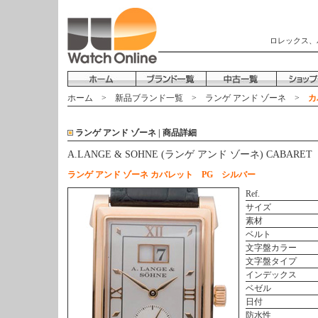
ロレックス、
ホーム
>
新品ブランド一覧
>
ランゲ アンド ゾーネ
>
カ
ランゲ アンド ゾーネ | 商品詳細
A.LANGE & SOHNE (ランゲ アンド ゾーネ) CABARE
ランゲ アンド ゾーネ カバレット PG シルバー
Ref.
サイズ
素材
ベルト
文字盤カラー
文字盤タイプ
インデックス
ベゼル
日付
防水性