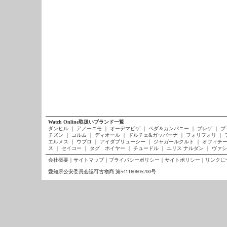
Watch Online取扱いブランド一覧
ダンヒル
｜
アノーニモ
｜
オーデマピゲ
｜
ベダ＆カンパニー
｜
ブレゲ
｜
ブ
チズン
｜
コルム
｜
ディオール
｜
ドルチェ&ガッバーナ
｜
フォリフォリ
｜
エルメス
｜
ウブロ
｜
アイダブリューシー
｜
ジャガールクルト
｜
オフィチー
ス
｜
セイコー
｜
タグ ホイヤー
｜
チュードル
｜
ユリス ナルダン
｜
ヴァシ
会社概要
｜
サイトマップ
｜
プライバシーポリシー
｜
サイトポリシー
｜
リンクに
愛知県公安委員会認可古物商 第541160605200号