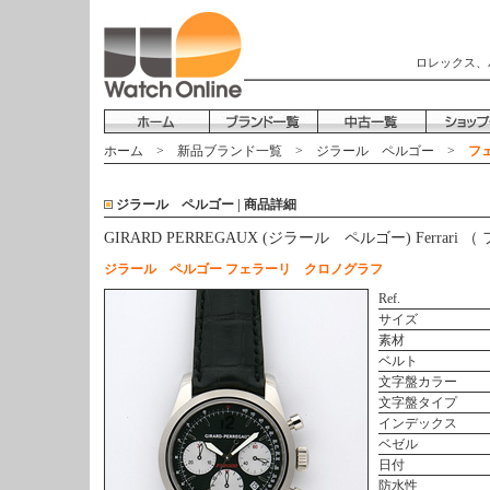
ロレックス、
ホーム
>
新品ブランド一覧
>
ジラール ペルゴー
>
フェ
ジラール ペルゴー | 商品詳細
GIRARD PERREGAUX (ジラール ペルゴー) Ferrari
ジラール ペルゴー フェラーリ クロノグラフ
Ref.
サイズ
素材
ベルト
文字盤カラー
文字盤タイプ
インデックス
ベゼル
日付
防水性