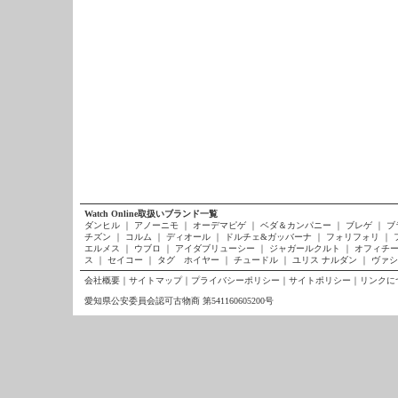
Watch Online取扱いブランド一覧
ダンヒル
｜
アノーニモ
｜
オーデマピゲ
｜
ベダ＆カンパニー
｜
ブレゲ
｜
ブ
チズン
｜
コルム
｜
ディオール
｜
ドルチェ&ガッバーナ
｜
フォリフォリ
｜
エルメス
｜
ウブロ
｜
アイダブリューシー
｜
ジャガールクルト
｜
オフィチー
ス
｜
セイコー
｜
タグ ホイヤー
｜
チュードル
｜
ユリス ナルダン
｜
ヴァシ
会社概要
｜
サイトマップ
｜
プライバシーポリシー
｜
サイトポリシー
｜
リンクに
愛知県公安委員会認可古物商 第541160605200号