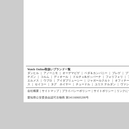
Watch Online取扱いブランド一覧
ダンヒル
｜
アノーニモ
｜
オーデマピゲ
｜
ベダ＆カンパニー
｜
ブレゲ
｜
ブ
チズン
｜
コルム
｜
ディオール
｜
ドルチェ&ガッバーナ
｜
フォリフォリ
｜
エルメス
｜
ウブロ
｜
アイダブリューシー
｜
ジャガールクルト
｜
オフィチー
ス
｜
セイコー
｜
タグ ホイヤー
｜
チュードル
｜
ユリス ナルダン
｜
ヴァシ
会社概要
｜
サイトマップ
｜
プライバシーポリシー
｜
サイトポリシー
｜
リンクに
愛知県公安委員会認可古物商 第541160605200号