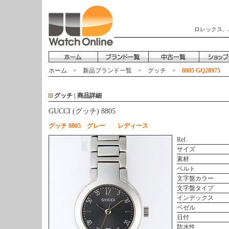
ロレックス、
ホーム
>
新品ブランド一覧
>
グッチ
>
8805 GQ28975
グッチ | 商品詳細
GUCCI (グッチ) 8805
グッチ 8805 グレー レディース
Ref.
サイズ
素材
ベルト
文字盤カラー
文字盤タイプ
インデックス
ベゼル
日付
防水性