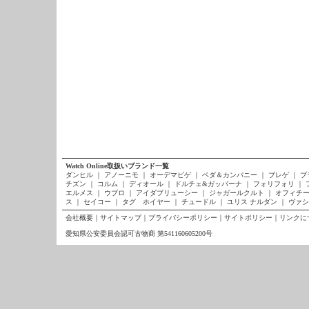
Watch Online取扱いブランド一覧
ダンヒル
｜
アノーニモ
｜
オーデマピゲ
｜
ベダ＆カンパニー
｜
ブレゲ
｜
ブ
チズン
｜
コルム
｜
ディオール
｜
ドルチェ&ガッバーナ
｜
フォリフォリ
｜
エルメス
｜
ウブロ
｜
アイダブリューシー
｜
ジャガールクルト
｜
オフィチー
ス
｜
セイコー
｜
タグ ホイヤー
｜
チュードル
｜
ユリス ナルダン
｜
ヴァシ
会社概要
｜
サイトマップ
｜
プライバシーポリシー
｜
サイトポリシー
｜
リンクに
愛知県公安委員会認可古物商 第541160605200号