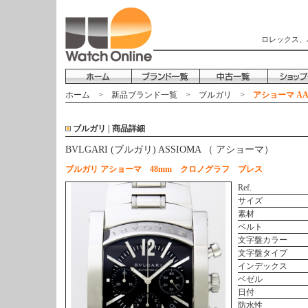
ロレックス、
ホーム
>
新品ブランド一覧
>
ブルガリ
>
アショーマ AA4
ブルガリ | 商品詳細
BVLGARI (ブルガリ) ASSIOMA （ アショーマ）
ブルガリ アショーマ 48mm クロノグラフ ブレス
Ref.
サイズ
素材
ベルト
文字盤カラー
文字盤タイプ
インデックス
ベゼル
日付
防水性