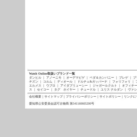
Watch Online取扱いブランド一覧
ダンヒル
｜
アノーニモ
｜
オーデマピゲ
｜
ベダ＆カンパニー
｜
ブレゲ
｜
ブ
チズン
｜
コルム
｜
ディオール
｜
ドルチェ&ガッバーナ
｜
フォリフォリ
｜
エルメス
｜
ウブロ
｜
アイダブリューシー
｜
ジャガールクルト
｜
オフィチー
ス
｜
セイコー
｜
タグ ホイヤー
｜
チュードル
｜
ユリス ナルダン
｜
ヴァシ
会社概要
｜
サイトマップ
｜
プライバシーポリシー
｜
サイトポリシー
｜
リンクに
愛知県公安委員会認可古物商 第541160605200号