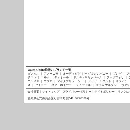
Watch Online取扱いブランド一覧
ダンヒル
｜
アノーニモ
｜
オーデマピゲ
｜
ベダ＆カンパニー
｜
ブレゲ
｜
ブ
チズン
｜
コルム
｜
ディオール
｜
ドルチェ&ガッバーナ
｜
フォリフォリ
｜
エルメス
｜
ウブロ
｜
アイダブリューシー
｜
ジャガールクルト
｜
オフィチー
ス
｜
セイコー
｜
タグ ホイヤー
｜
チュードル
｜
ユリス ナルダン
｜
ヴァシ
会社概要
｜
サイトマップ
｜
プライバシーポリシー
｜
サイトポリシー
｜
リンクに
愛知県公安委員会認可古物商 第541160605200号