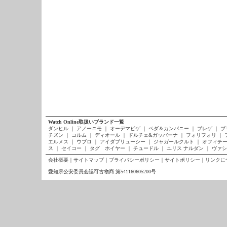
Watch Online取扱いブランド一覧
ダンヒル
｜
アノーニモ
｜
オーデマピゲ
｜
ベダ＆カンパニー
｜
ブレゲ
｜
ブ
チズン
｜
コルム
｜
ディオール
｜
ドルチェ&ガッバーナ
｜
フォリフォリ
｜
エルメス
｜
ウブロ
｜
アイダブリューシー
｜
ジャガールクルト
｜
オフィチー
ス
｜
セイコー
｜
タグ ホイヤー
｜
チュードル
｜
ユリス ナルダン
｜
ヴァシ
会社概要
｜
サイトマップ
｜
プライバシーポリシー
｜
サイトポリシー
｜
リンクに
愛知県公安委員会認可古物商 第541160605200号